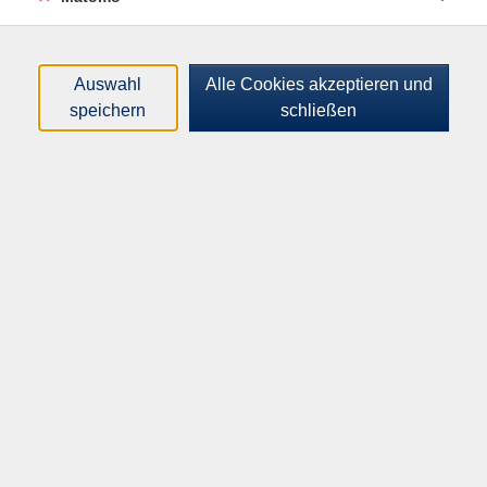
Fortsetzung des B1-Deutschkurses
Auswahl
Alle Cookies akzeptieren und
speichern
schließen
Vor einer Anmeldung wird ein Online-Einstufungstest
empfohlen:
www.cornelsen.de/empfehlungen/sprachtest/deutsch-
als-fremdsprache
Für den Unterricht benötigen Sie folgende Bücher:
Lehrbuch: Aspekte neu B2, Mittelstufe Deutsch, Klett
Verlag, Kursbuch: ISBN 978-3-12-605294-8,,
Arbeitsbuch: ISBN 978-3-12-605026-5