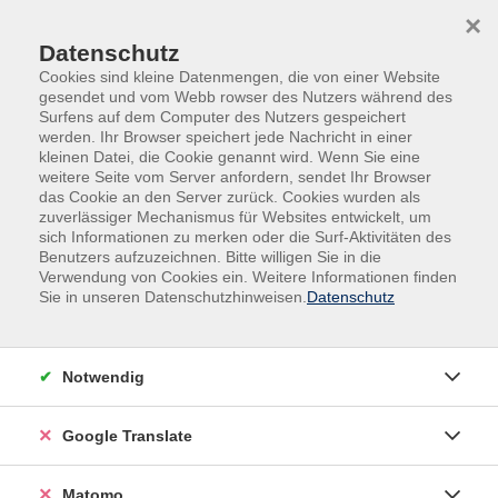
Skip to main content
Skip to page footer
×
Datenschutz
Cookies sind kleine Datenmengen, die von einer Website
gesendet und vom Webb rowser des Nutzers während des
Surfens auf dem Computer des Nutzers gespeichert
werden. Ihr Browser speichert jede Nachricht in einer
kleinen Datei, die Cookie genannt wird. Wenn Sie eine
weitere Seite vom Server anfordern, sendet Ihr Browser
das Cookie an den Server zurück. Cookies wurden als
Deutsch, Fremdsprachen
Deutsch
zuverlässiger Mechanismus für Websites entwickelt, um
Deutsch als Fremdsprache
sich Informationen zu merken oder die Surf-Aktivitäten des
Benutzers aufzuzeichnen. Bitte willigen Sie in die
Deutsch B2.2
Verwendung von Cookies ein. Weitere Informationen finden
Sie in unseren Datenschutzhinweisen.
Datenschutz
Damit Sie sich für den richtigen Kurs anmelden,
empfehlen wird eine Beratung bzw. Einstufung vor der
Anmeldung. Nutzen Sie zum Beispiel folgenden
Notwendig
Einstufungstest online:
www.cornelsen.de/empfehlungen/sprachtest/deutsch-
Google Translate
als-fremdsprache
Matomo