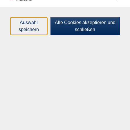
Fortsetzung des A2-Deutschkurses (2. Teil)
Auswahl
Alle Cookies akzeptieren und
speichern
schließen
Vor einer Anmeldung wird ein Online-Einstufungstest
empfohlen:
www.cornelsen.de/empfehlungen/sprachtest/deutsch-
als-fremdsprache
Für den Unterricht benötigen Sie folgende Bücher:
Lehrbuch: Pluspunkt Deutsch - Leben in Deutschland,
Gesamtband A2, Kurs- und Arbeitsbuch, Cornelsen
Verlag, ISBN 978-3-06-120768-7