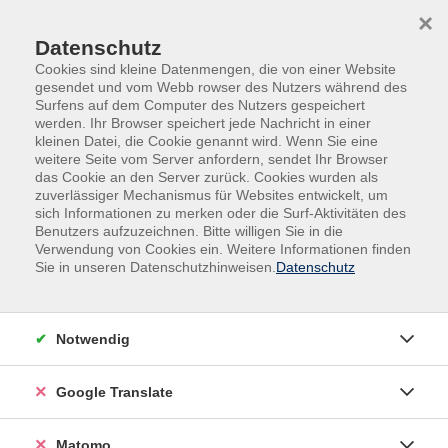
Skip to main content
Skip to page footer
×
Datenschutz
Cookies sind kleine Datenmengen, die von einer Website
gesendet und vom Webb rowser des Nutzers während des
Surfens auf dem Computer des Nutzers gespeichert
werden. Ihr Browser speichert jede Nachricht in einer
kleinen Datei, die Cookie genannt wird. Wenn Sie eine
weitere Seite vom Server anfordern, sendet Ihr Browser
das Cookie an den Server zurück. Cookies wurden als
Deutsch, Fremdsprachen
Deutsch
zuverlässiger Mechanismus für Websites entwickelt, um
Deutsch als Fremdsprache
sich Informationen zu merken oder die Surf-Aktivitäten des
Benutzers aufzuzeichnen. Bitte willigen Sie in die
Deutsch A2.2
Verwendung von Cookies ein. Weitere Informationen finden
Sie in unseren Datenschutzhinweisen.
Datenschutz
Damit Sie sich für den richtigen Kurs anmelden,
empfehlen wird eine Beratung bzw. Einstufung vor der
Anmeldung. Nutzen Sie zum Beispiel folgenden
Notwendig
Einstufungstest online:
www.cornelsen.de/empfehlungen/sprachtest/deutsch-
Google Translate
als-fremdsprache
Matomo