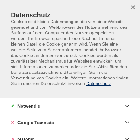
Skip to main content
Skip to page footer
×
Datenschutz
Cookies sind kleine Datenmengen, die von einer Website
gesendet und vom Webb rowser des Nutzers während des
Surfens auf dem Computer des Nutzers gespeichert
werden. Ihr Browser speichert jede Nachricht in einer
kleinen Datei, die Cookie genannt wird. Wenn Sie eine
weitere Seite vom Server anfordern, sendet Ihr Browser
das Cookie an den Server zurück. Cookies wurden als
Deutsch, Fremdsprachen
Deutsch
zuverlässiger Mechanismus für Websites entwickelt, um
Alphabetisierung
sich Informationen zu merken oder die Surf-Aktivitäten des
Benutzers aufzuzeichnen. Bitte willigen Sie in die
ALFA
Verwendung von Cookies ein. Weitere Informationen finden
Sie in unseren Datenschutzhinweisen.
Datenschutz
Lesen und Schreiben
Schätzungen gehen davon aus, dass mehr als sieben
Millionen Bundesbürgerinnen und -bürger keine oder
Notwendig
nur unzureichende Kenntnisse im Lesen und Schreiben
haben. Für Alltag und Beruf sind diese Kenntnisse
Google Translate
essenziell. Den Betroffenen ist meist nicht bewusst,
dass sie auch im Erwachsenenalter noch die
Matomo