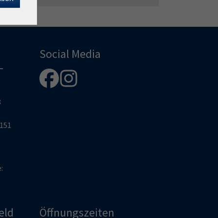
Social Media
-
8
2151
e:
eld
Öffnungszeiten