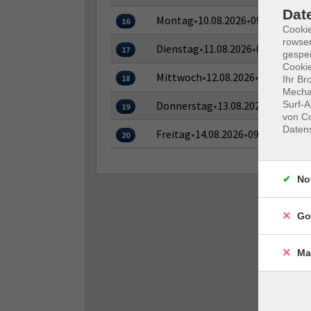
Dat
Montag
•
10.08.2026
•
09:00–13:00 
16
Cooki
rowse
Dienstag
•
11.08.2026
•
09:00–13:00
17
gespei
Cookie
Mittwoch
•
12.08.2026
•
09:00–13:0
18
Ihr Br
Mechan
Donnerstag
•
13.08.2026
•
09:00–13
Surf-A
19
von Co
Daten
Freitag
•
14.08.2026
•
09:00–13:00 
20
No
Go
Ma