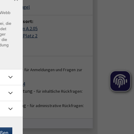
e Vinkenflügel
m Webb
anstaltungsort:
ei, die
Haus, Raum A.2.05
ndet
ger
der-Leyen-Platz 2
 die
8 Krefeld
ndung
 A.2.05
takt:
enservice -
für Anmeldungen und Fragen zur
:
ung
2151 86-2664
bereichsleitung -
:
für inhaltliche Rückfragen
51/86-2658
hbearbeitung -
:
für administrative Rückfragen
51/86-2668
eßen