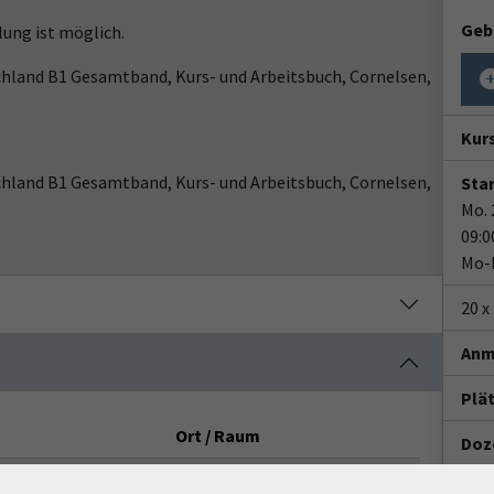
Geb
lung ist möglich.
chland B1 Gesamtband, Kurs- und Arbeitsbuch, Cornelsen,
Kur
chland B1 Gesamtband, Kurs- und Arbeitsbuch, Cornelsen,
Star
Mo. 
09:0
Mo-F
20 x
Anm
Plä
Ort / Raum
Doz
Ann
Uhr
VHS-Haus, Raum A.2.05