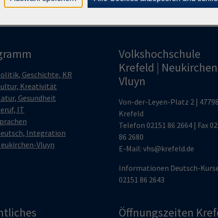
gramm
Volkshochschule
Krefeld | Neukirchen
olitik, Geschichte, KR
Vluyn
ultur, Kreativität
atur, Gesundheit
Von-der-Leyen-Platz 2 | 4779
eruf, IT
Krefeld
prachen
Telefon
02151 86 2664
| Fax 0
eutsch, Integration
86 2680
eukirchen-Vluyn
E-Mail:
vhs@krefeld.de
Informationen Deutsch-Kurs
02151 86 2643
htliches
Öffnungszeiten Kref