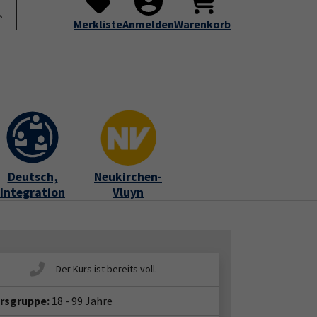
te
Programm
Über uns
Service
Submenu for "Programm"
Submenu for "Über uns"
Submenu for "Servic
Merkliste
Anmelden
Warenkorb
Deutsch,
Neukirchen-
Integration
Vluyn
ersgruppe:
18 - 99 Jahre