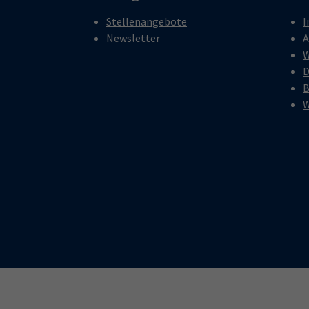
Stellenangebote
I
Newsletter
A
W
D
B
W