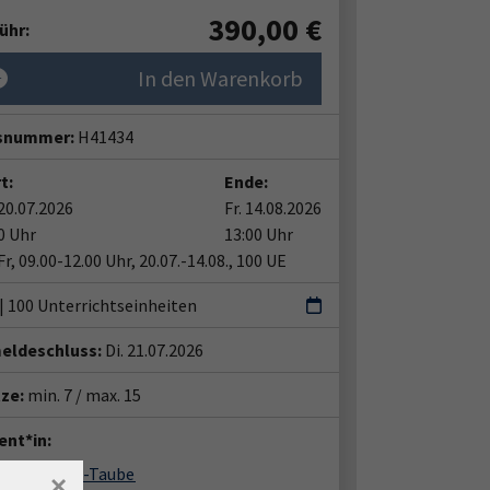
390,00
€
ühr:
In den Warenkorb
snummer:
H41434
t:
Ende:
20.07.2026
Fr. 14.08.2026
0 Uhr
13:00 Uhr
r, 09.00-12.00 Uhr, 20.07.-14.08., 100 UE
 | 100 Unterrichtseinheiten
eldeschluss:
Di. 21.07.2026
tze:
min. 7 / max. 15
ent*in:
ette Möller-Taube
×