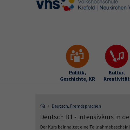
Skip to main content
Skip to page footer
Politik,
Kultur,
Geschichte, KR
Kreativität
Deutsch, Fremdsprachen
Deutsch B1 - Intensivkurs in de
Der Kurs beinhaltet eine Teilnahmebeschein