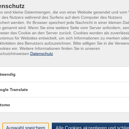
enschutz
Heik
Uhr
VHS-Haus, Raum A.2.05
es sind kleine Datenmengen, die von einer Website gesendet und vo
r des Nutzers während des Surfens auf dem Computer des Nutzers
 Uhr
VHS-Haus, Raum A.2.05
Ver
chert werden. Ihr Browser speichert jede Nachricht in einer kleinen Dat
VHS-
 genannt wird. Wenn Sie eine weitere Seite vom Server anfordern, se
0 Uhr
VHS-Haus, Raum A.2.05
owser das Cookie an den Server zurück. Cookies wurden als zuverlässi
Von-
ismus für Websites entwickelt, um sich Informationen zu merken oder
4779
:00 Uhr
ktivitäten des Benutzers aufzuzeichnen. Bitte willigen Sie in die Verwe
VHS-Haus, Raum A.2.05
Raum
okies ein. Weitere Informationen finden Sie in unseren
schutzhinweisen.
Datenschutz
Uhr
VHS-Haus, Raum A.2.05
Kon
Kund
Buch
twendig
+49
Fach
ogle Translate
021
Sac
tomo
021
Auswahl speichern
Alle Cookies akzeptieren und schli