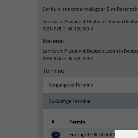
Der Kurs ist nicht ermäßigbar. Eine Ratenzah
Lehrbuch: Pluspunkt Deutsch Leben in Deuts
ISBN 978-3-06-120769-4
Material
Lehrbuch: Pluspunkt Deutsch Leben in Deuts
ISBN 978-3-06-120769-4
Termine
Vergangene Termine
Zukünftige Termine
#
Termin
Freitag
•
07.08.2026
•
09:00–13:00 
15