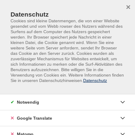
Skip to main content
Skip to page footer
×
Datenschutz
Cookies sind kleine Datenmengen, die von einer Website
gesendet und vom Webb rowser des Nutzers während des
Surfens auf dem Computer des Nutzers gespeichert
werden. Ihr Browser speichert jede Nachricht in einer
kleinen Datei, die Cookie genannt wird. Wenn Sie eine
weitere Seite vom Server anfordern, sendet Ihr Browser
Deutsch 4x4 - Alphabetisierung
das Cookie an den Server zurück. Cookies wurden als
Orientierungskurs
zuverlässiger Mechanismus für Websites entwickelt, um
sich Informationen zu merken oder die Surf-Aktivitäten des
Benutzers aufzuzeichnen. Bitte willigen Sie in die
Verwendung von Cookies ein. Weitere Informationen finden
Anmeldung zu Integrationskursen nur persönlich
Sie in unseren Datenschutzhinweisen.
Datenschutz
möglich
(Beratungszeiten)
Gebührenfrei
Notwendig
In den Warenkorb
Google Translate
Kursnummer:
L41509OA
Matomo