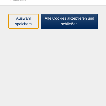
Start:
Ende:
Mo. 07.02.2028
Mo. 20.03.2028
09:00 Uhr
12:15 Uhr
Auswahl
Alle Cookies akzeptieren und
speichern
schließen
25 x | 100 Unterrichtseinheiten
Plätze:
min. 12 / max. 16
Gebühr:
Grundgebühr
0,00 €
Selbstzahler Anm. ab 01.01.2016
310,00 €
Selbstzahler Anm. bis 31.12.2015
250,00 €
BAMF-geförderte Anm. ab 01.07.2016
195,00 €
BAMF-geförderte Anm. ab 01.01.2016
155,00 €
BAMF-geförderte Anm. bis 31.12.2015
120,00 €
Kostenbeitragstyp 2 (KB)
0,00 €
Dozent*in:
Dieter Fehmer