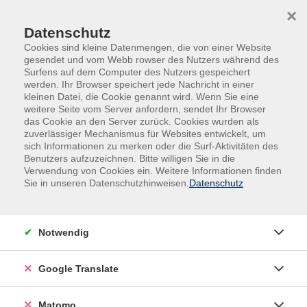
Skip to main content
Skip to page footer
×
Datenschutz
Cookies sind kleine Datenmengen, die von einer Website
gesendet und vom Webb rowser des Nutzers während des
Surfens auf dem Computer des Nutzers gespeichert
werden. Ihr Browser speichert jede Nachricht in einer
kleinen Datei, die Cookie genannt wird. Wenn Sie eine
weitere Seite vom Server anfordern, sendet Ihr Browser
Deutsch 4x4 - Alphabetisierung Modul 6
das Cookie an den Server zurück. Cookies wurden als
zuverlässiger Mechanismus für Websites entwickelt, um
sich Informationen zu merken oder die Surf-Aktivitäten des
Benutzers aufzuzeichnen. Bitte willigen Sie in die
Anmeldung zu Integrationskursen nur persönlich
Verwendung von Cookies ein. Weitere Informationen finden
möglich
(Beratungszeiten)
Sie in unseren Datenschutzhinweisen.
Datenschutz
Gebührenfrei
Notwendig
In den Warenkorb
Google Translate
Kursnummer:
K41506A
Start:
Ende:
Matomo