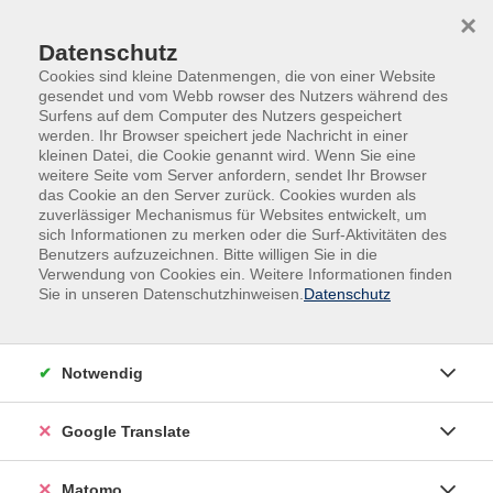
Skip to main content
Skip to page footer
×
Datenschutz
Cookies sind kleine Datenmengen, die von einer Website
gesendet und vom Webb rowser des Nutzers während des
Surfens auf dem Computer des Nutzers gespeichert
werden. Ihr Browser speichert jede Nachricht in einer
kleinen Datei, die Cookie genannt wird. Wenn Sie eine
weitere Seite vom Server anfordern, sendet Ihr Browser
das Cookie an den Server zurück. Cookies wurden als
Beruf, IT, Social Media
zuverlässiger Mechanismus für Websites entwickelt, um
Digital Café - DigiLotsen Krefeld
sich Informationen zu merken oder die Surf-Aktivitäten des
Benutzers aufzuzeichnen. Bitte willigen Sie in die
Verwendung von Cookies ein. Weitere Informationen finden
In Kooperation mit SmartCity Krefeld und dem
Sie in unseren Datenschutzhinweisen.
Datenschutz
Digital-Kompass
Digitale Teilhabe für alle. Unterstützung bei allen
Fragen rund um die Digitalisierung. Die DigiLotsen
Notwendig
stehen Ihnen mit Rat und Tat zur Seite. Im Digital-
Café bieten wir Unterstützung für Seniorinnen und
Google Translate
Senioren bei allen Fragen rund um die Digitalisierung.
Ein offenes Angebot. Um vorherige Anmeldung wird
Matomo