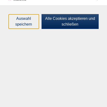
gebeten!
Auswahl
Alle Cookies akzeptieren und
speichern
schließen
Gebührenfrei
In den Warenkorb
Kursnummer:
H55006
Start:
Ende:
Do. 18.06.2026
Do. 18.06.2026
15:00 Uhr
17:00 Uhr
1 Termin | 2.67 Unterrichtseinheiten
Plätze:
min. 6 / max. 12