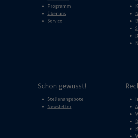
Programm
K
Über uns
N
Service
B
S
D
N
Schon gewusst!
Rec
Stellenangebote
I
Newsletter
A
W
D
B
W