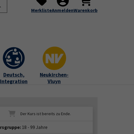
te
Programm
Über uns
Service
Submenu for "Programm"
Submenu for "Über uns"
Submenu for "Servic
Merkliste
Anmelden
Warenkorb
Deutsch,
Neukirchen-
Integration
Vluyn
ersgruppe:
18 - 99 Jahre