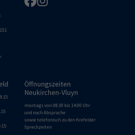
8
2151
e:
eld
Öffnungszeiten
Neukirchen-Vluyn
19.15
montags von 08:30 bis 14:00 Uhr
9.15
und nach Absprache
sowie telefonisch zu den Krefelder
9.15
Sprechzeiten