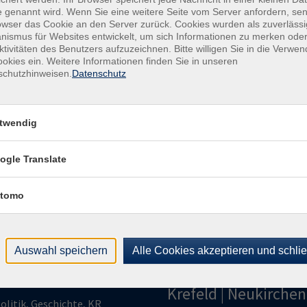
onli
 genannt wird. Wenn Sie eine weitere Seite vom Server anfordern, se
owser das Cookie an den Server zurück. Cookies wurden als zuverlässi
Kon
ismus für Websites entwickelt, um sich Informationen zu merken oder
ktivitäten des Benutzers aufzuzeichnen. Bitte willigen Sie in die Verwe
Kund
okies ein. Weitere Informationen finden Sie in unseren
Buch
schutzhinweisen.
Datenschutz
+49
Fach
028
twendig
Sac
021
ogle Translate
tomo
Auswahl speichern
Alle Cookies akzeptieren und schli
gramm
Volkshochschule
Krefeld | Neukirchen
olitik, Geschichte, KR