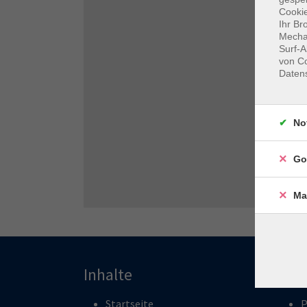
Cookie
Ihr Br
Mechan
Surf-A
von Co
Daten
No
Go
Ma
Inhalte
Pro
Startseite
P