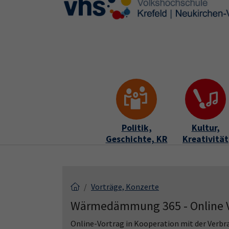
Skip to main content
Skip to page footer
Politik,
Kultur,
Geschichte, KR
Kreativität
Vorträge, Konzerte
Wärmedämmung 365 - Online V
Online-Vortrag in Kooperation mit der Verb