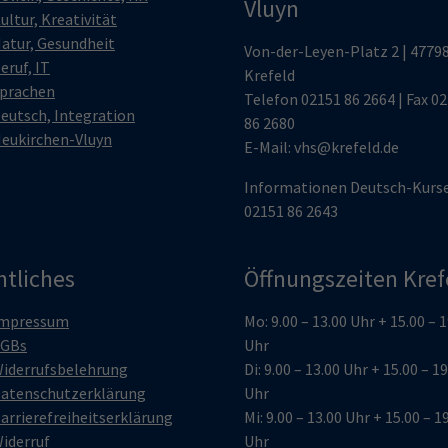
Vluyn
ultur, Kreativität
atur, Gesundheit
Von-der-Leyen-Platz 2 | 4779
eruf, IT
Krefeld
prachen
Telefon
02151 86 2664
| Fax 0
eutsch, Integration
86 2680
eukirchen-Vluyn
E-Mail:
vhs@krefeld.de
Informationen Deutsch-Kurs
02151 86 2643
htliches
Öffnungszeiten Kref
mpressum
Mo: 9.00 – 13.00 Uhr + 15.00 – 
GBs
Uhr
iderrufsbelehrung
Di: 9.00 – 13.00 Uhr + 15.00 – 1
atenschutzerklärung
Uhr
arrierefreiheitserklärung
Mi: 9.00 – 13.00 Uhr + 15.00 – 1
iderruf
Uhr