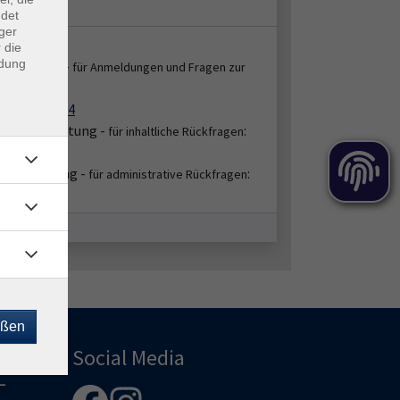
ne - Zoom
ndet
ger
takt:
 die
ndung
enservice -
für Anmeldungen und Fragen zur
:
ung
2151 86-2664
bereichsleitung -
:
für inhaltliche Rückfragen
45/4630
hbearbeitung -
:
für administrative Rückfragen
51/86-2654
eßen
Social Media
-