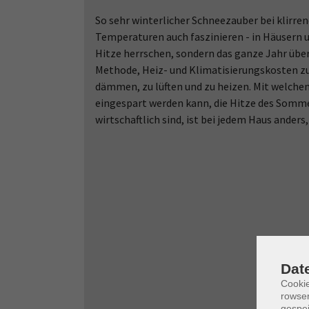
So sehr winterlicher Schneezauber bei klirr
Temperaturen auch faszinieren - in Häusern 
Hitze herrschen, sondern das ganze Jahr übe
Methode, Heiz- und Klimatisierungskosten zu 
dämmen, zu lüften und zu heizen. Mit welc
eingespart werden kann, die Hitze des Som
wirtschaftlich sind, ist bei jedem Haus ande
Dat
Cooki
rowse
gespei