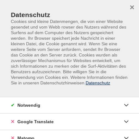
Skip to main content
Skip to page footer
×
Datenschutz
Cookies sind kleine Datenmengen, die von einer Website
gesendet und vom Webb rowser des Nutzers während des
Surfens auf dem Computer des Nutzers gespeichert
werden. Ihr Browser speichert jede Nachricht in einer
kleinen Datei, die Cookie genannt wird. Wenn Sie eine
weitere Seite vom Server anfordern, sendet Ihr Browser
das Cookie an den Server zurück. Cookies wurden als
Programm
Deutsch, Fremdsprachen
zuverlässiger Mechanismus für Websites entwickelt, um
Fremdsprachen
Englisch
Mittelstufe (B1/B2)
sich Informationen zu merken oder die Surf-Aktivitäten des
Benutzers aufzuzeichnen. Bitte willigen Sie in die
Mittelstufe (B1/B2)
Verwendung von Cookies ein. Weitere Informationen finden
Sie in unseren Datenschutzhinweisen.
Datenschutz
Filter
Notwendig
Wochentage
Google Translate
Tageszeiten
Matomo