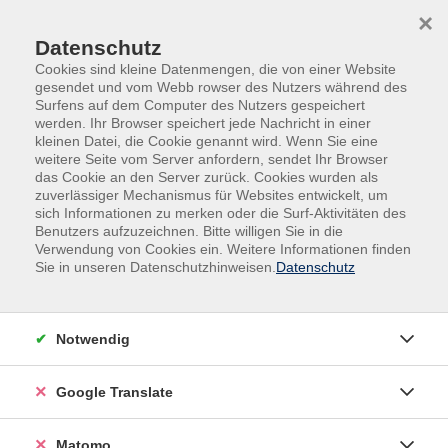
Skip to main content
Skip to page footer
×
Datenschutz
Cookies sind kleine Datenmengen, die von einer Website
gesendet und vom Webb rowser des Nutzers während des
Surfens auf dem Computer des Nutzers gespeichert
werden. Ihr Browser speichert jede Nachricht in einer
kleinen Datei, die Cookie genannt wird. Wenn Sie eine
Ihre Anfrage ist in Bearbeitung
weitere Seite vom Server anfordern, sendet Ihr Browser
das Cookie an den Server zurück. Cookies wurden als
zuverlässiger Mechanismus für Websites entwickelt, um
Wir haben Ihre Nachricht erhalten und werden diese
sich Informationen zu merken oder die Surf-Aktivitäten des
schnellstmöglich bearbeiten.
Benutzers aufzuzeichnen. Bitte willigen Sie in die
Verwendung von Cookies ein. Weitere Informationen finden
Sie in unseren Datenschutzhinweisen.
Datenschutz
Inhalte
Notwendig
Startseite
Programm
Über uns
Google Translate
Service
Matomo