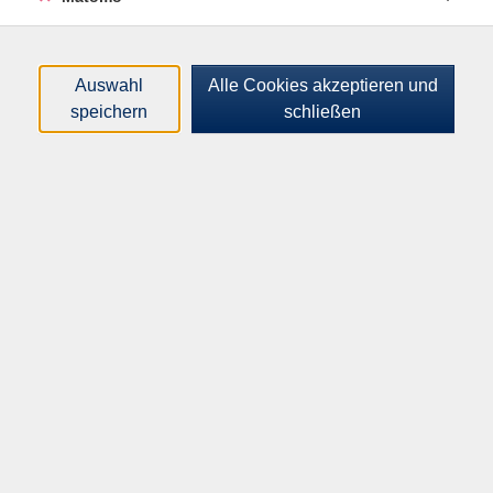
Programm
Auswahl
Alle Cookies akzeptieren und
Politik, Geschichte, KR
speichern
schließen
Kultur, Kreativität
Natur, Gesundheit
Beruf, IT
Sprachen
Deutsch, Integration
Neukirchen-Vluyn
Volkshochschule Krefeld | Neukirchen-
Vluyn
Von-der-Leyen-Platz 2 | 47798 Krefeld
Telefon
02151 86 2664
| Fax 02151 86 2680
E-Mail:
vhs@krefeld.de