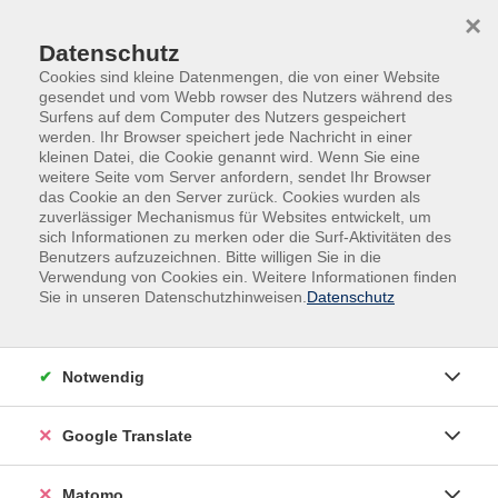
Skip to main content
Skip to page footer
×
Menu of Selected Pages
Datenschutz
Cookies sind kleine Datenmengen, die von einer Website
Home
gesendet und vom Webb rowser des Nutzers während des
Surfens auf dem Computer des Nutzers gespeichert
werden. Ihr Browser speichert jede Nachricht in einer
kleinen Datei, die Cookie genannt wird. Wenn Sie eine
weitere Seite vom Server anfordern, sendet Ihr Browser
Subpages
das Cookie an den Server zurück. Cookies wurden als
zuverlässiger Mechanismus für Websites entwickelt, um
sich Informationen zu merken oder die Surf-Aktivitäten des
Gutschein
Benutzers aufzuzeichnen. Bitte willigen Sie in die
Newsletter
Verwendung von Cookies ein. Weitere Informationen finden
Sie in unseren Datenschutzhinweisen.
Datenschutz
Zusatzqualifikation Erlebnispädagogik
Weiterbildung Facherzieher*in für Natur- und
Waldpädagogik
Notwendig
Zertifizierte Fachkraft Büroverwaltung
Google Translate
Matomo