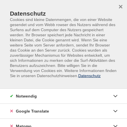
Skip to main content
Skip to page footer
×
Datenschutz
Cookies sind kleine Datenmengen, die von einer Website
gesendet und vom Webb rowser des Nutzers während des
Surfens auf dem Computer des Nutzers gespeichert
werden. Ihr Browser speichert jede Nachricht in einer
kleinen Datei, die Cookie genannt wird. Wenn Sie eine
Sie suchen Räume für Ihre
weitere Seite vom Server anfordern, sendet Ihr Browser
Veranstaltung?
das Cookie an den Server zurück. Cookies wurden als
zuverlässiger Mechanismus für Websites entwickelt, um
sich Informationen zu merken oder die Surf-Aktivitäten des
Bei uns finden Sie gut ausgestattete Seminar-, Fach- und
Benutzers aufzuzeichnen. Bitte willigen Sie in die
Vortragsräume für Tagungen, Schulungen und Seminare.
Verwendung von Cookies ein. Weitere Informationen finden
Sie in unseren Datenschutzhinweisen.
Datenschutz
Die professionell ausgestatteten Räume stehen
interessierten Vereinen, Firmen und Institutionen zu
günstigen Konditionen zur Verfügung.
Notwendig
Google Translate
Matomo