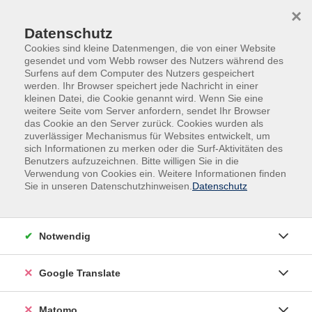
Skip to main content
Skip to page footer
×
Datenschutz
Cookies sind kleine Datenmengen, die von einer Website
gesendet und vom Webb rowser des Nutzers während des
Surfens auf dem Computer des Nutzers gespeichert
werden. Ihr Browser speichert jede Nachricht in einer
kleinen Datei, die Cookie genannt wird. Wenn Sie eine
weitere Seite vom Server anfordern, sendet Ihr Browser
das Cookie an den Server zurück. Cookies wurden als
Beruf, IT, Social Media
Beruf
zuverlässiger Mechanismus für Websites entwickelt, um
Gedächtnis- und Konzentrationstraining
sich Informationen zu merken oder die Surf-Aktivitäten des
Benutzers aufzuzeichnen. Bitte willigen Sie in die
Gedächtnis- und Konzentrationstraining
Verwendung von Cookies ein. Weitere Informationen finden
Sie in unseren Datenschutzhinweisen.
Datenschutz
Kennen Sie auch das Gefühl, dass Ihnen das Wort, der
Name oder die Zahl auf der Zungen liegt? Doch schnell
fühlt man sich gestresst - und es will partout nicht
Notwendig
mehr einfallen. Mit abwechslungsreichen Übungen zur
Wortfindung, Denkflexibilität, Steigerung der
Google Translate
Phantasie und viel Humor trainieren Sie in diesem Kurs
Merkfähigkeit und Erinnerungsvermögen,
Konzentration und Kreativität. So lässt sich
Matomo