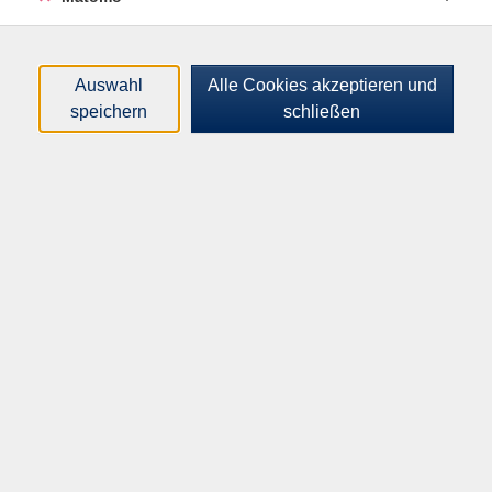
Bekanntes sicher und schnell abrufen, Neues leichter
behalten und merken. So bleiben Sie und Ihr Hirn durch
praktische Übungen, viel Spaß und ohne
Auswahl
Alle Cookies akzeptieren und
Leistungsdruck fit bis ins hohe Alter. Im Entgelt ist
speichern
schließen
eine Materialpauschale in Höhe von 5 Euro enthalten.
110,00
€
Gebühr:
In den Warenkorb
Kursnummer:
I52503NV
Start:
Ende:
Do. 01.10.2026
Do. 14.01.2027
17:00 Uhr
18:30 Uhr