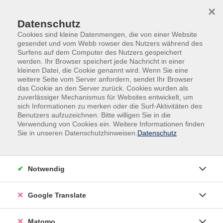
Skip to main content
Skip to page footer
×
Downloads
Datenschutz
Cookies sind kleine Datenmengen, die von einer Website
gesendet und vom Webb rowser des Nutzers während des
Surfens auf dem Computer des Nutzers gespeichert
Download kein Icon, keine Dateigröße
werden. Ihr Browser speichert jede Nachricht in einer
kleinen Datei, die Cookie genannt wird. Wenn Sie eine
weitere Seite vom Server anfordern, sendet Ihr Browser
Datenschutz.jpg
das Cookie an den Server zurück. Cookies wurden als
zuverlässiger Mechanismus für Websites entwickelt, um
sich Informationen zu merken oder die Surf-Aktivitäten des
Benutzers aufzuzeichnen. Bitte willigen Sie in die
Download mit Icon, keine Dateigröße
Verwendung von Cookies ein. Weitere Informationen finden
Sie in unseren Datenschutzhinweisen.
Datenschutz
Datenschutz.jpg
Notwendig
Download mit Icon und Dateigröße
Google Translate
Datenschutz.jpg
11 KB
Matomo