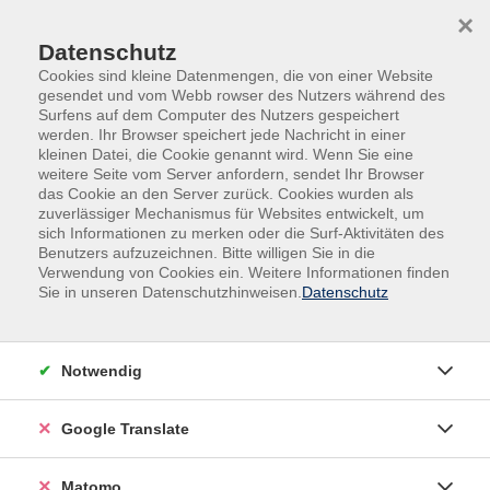
Skip to main content
Skip to page footer
×
Card Group
Datenschutz
Cookies sind kleine Datenmengen, die von einer Website
gesendet und vom Webb rowser des Nutzers während des
Surfens auf dem Computer des Nutzers gespeichert
Card
werden. Ihr Browser speichert jede Nachricht in einer
kleinen Datei, die Cookie genannt wird. Wenn Sie eine
weitere Seite vom Server anfordern, sendet Ihr Browser
das Cookie an den Server zurück. Cookies wurden als
zuverlässiger Mechanismus für Websites entwickelt, um
sich Informationen zu merken oder die Surf-Aktivitäten des
Benutzers aufzuzeichnen. Bitte willigen Sie in die
Verwendung von Cookies ein. Weitere Informationen finden
Sie in unseren Datenschutzhinweisen.
Datenschutz
Notwendig
Card Titel
Card Unterüberschrift
Google Translate
Ein kurzer Beispieltext, der auf dem Kartentitel
Matomo